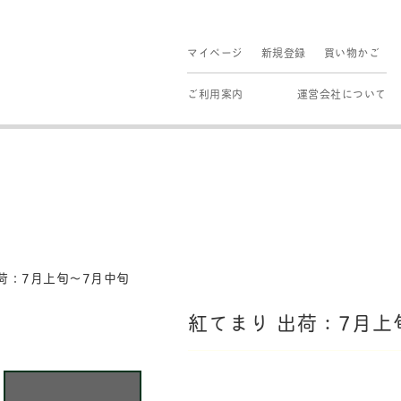
マイページ
新規登録
買い物かご
ご利用案内
運営会社について
荷：7月上旬～7月中旬
紅てまり 出荷：7月上