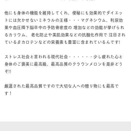
他にも身体の機能を維持してくれ、便秘にも効果的でダイエッ
トには欠かせないミネラルの王様・・・マグネシウム、利尿効
果や血圧降下脳卒中の予防骨密度の 増加などの効能が挙げられ
るカリウム、 老化防止や美肌効果などの抗酸化作用で 注目され
ているβカロテンなどの栄養素も豊富に含まれているんです!
ストレス社会と言われる現代社会・・・・・・少し疲れた心と
身体のご褒美に最高級、最高品質のクラウンメロンを是非どう
ぞ!!
厳選された最高品質ですので大切な人への贈り物にも最高で
す！