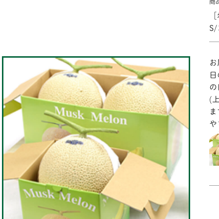
商
［
S
お
日
の
(
ま
や