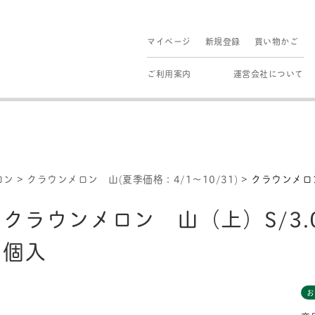
マイページ
新規登録
買い物かご
ご利用案内
運営会社について
ロン
>
クラウンメロン 山(夏季価格：4/1～10/31)
>
クラウンメロン
クラウンメロン 山（上）S/3.0
個入
お