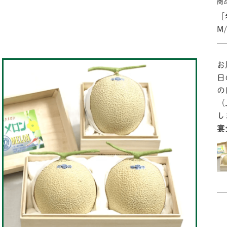
商
［
M
お
日
の
（
し
宴