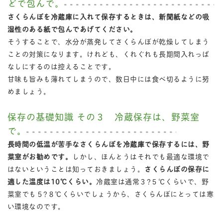
どで包んで。
さくらんぼを冷蔵庫に入れて保存するときは、新聞紙などの吸
湿性のある紙で包んであげてください。
そうすることで、水分が蒸発してさくらんぼが乾燥してしまう
ことの対策になります。けれども、くれぐれも長期間入れっぱ
なしにするのは控えることです。
甘味も旨みも薄れてしまうので、数日中には食べ切るように努
めましょう。
保存の基礎知識 その３ 冷蔵保存は、野菜室
で。
長時間の低温が苦手なさくらんぼを冷蔵庫で保存するには、野
菜室がお勧めです。
しかし、ほんとうはそれでも最適な環境で
はないということは知っておきましょう。
さくらんぼの保存に
適した温度は10℃くらい。
冷蔵室は通常３?５℃くらいで、野
菜室でも５?８℃くらいでしょうから、さくらんぼにとっては寒
い環境なのです。