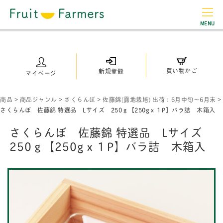
MENU
買い物かご
新規登録
マイページ
商品
>
商品ジャンル
>
さくらんぼ
>
佐藤錦(露地栽培) 出荷：6月中旬～6月末
>
さくらんぼ 佐藤錦 特選品 Lサイズ 250ｇ【250gｘ１P】バラ詰 木箱入
さくらんぼ 佐藤錦 特選品 Lサイズ
250ｇ【250gｘ１P】バラ詰 木箱入