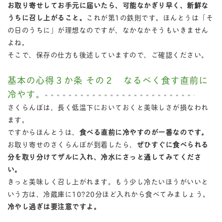
お取り寄せしてお手元に届いたら、可能なかぎり早く、新鮮な
うちに召し上がること。
これが第1の鉄則です。ほんとうは「そ
の日のうちに」が理想なのですが、なかなかそうもいきません
よね。
そこで、保存の仕方も後述していますので、ご確認ください。
基本の心得３か条 その２ なるべく食す直前に
冷やす。
さくらんぼは、長く低温下においておくと美味しさが損なわれ
ます。
ですからほんとうは、
食べる直前に冷やすのが一番なのです。
お取り寄せのさくらんぼが到着したら、
ぜひすぐに食べられる
分を取り分けてザルに入れ、冷水にさっと通してみてくださ
い。
きっと美味しく召し上がれます。もう少し冷たいほうがいいと
いう方は、冷蔵庫に10?20分ほど入れから食べてみましょう。
冷やし過ぎは要注意ですよ。