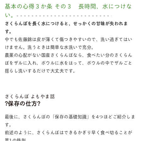
基本の心得３か条 その３ 長時間、水につけな
い。
さくらんぼを長く水につけると、せっかくの甘味が失われま
す。
中でも佐藤錦は皮が薄くて傷つきやすいので、洗い過ぎてはい
けません。洗うときは簡単な水洗いで充分。
農薬の心配がない国産さくらんぼなら、食べたい分のさくらん
ぼをザルに入れ、ボウルに水をはって、ボウルの中でザルごと
揺らし洗いするだけで大丈夫です。
さくらんぼ よもやま話
?保存の仕方?
最後に、さくらんぼの「保存の基礎知識」を4つほどご紹介しま
す。
前述のように、さくらんぼはできるかぎり早く食べ切ることが
第1の鉄則。