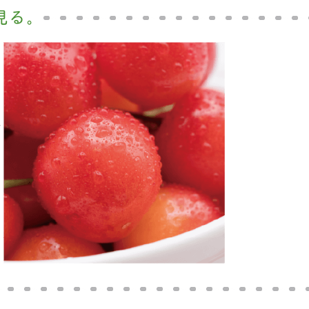
見る。
い
あ
ぼ