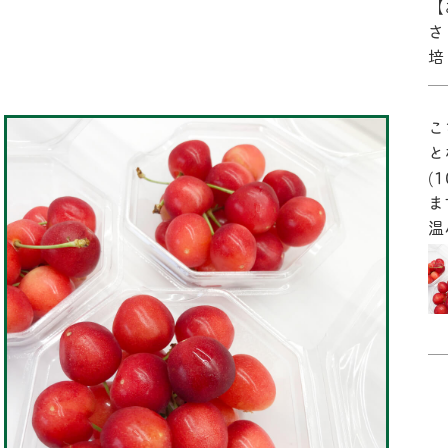
【
さ
培
こ
と
(
ま
温