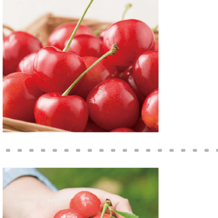
て
な
旨