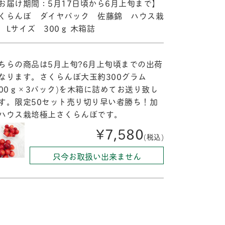
お届け期間：5月17日頃から6月上旬まで】
くらんぼ ダイヤパック 佐藤錦 ハウス栽
 Lサイズ 300ｇ 木箱詰
ちらの商品は5月上旬?6月上旬頃までの出荷
なります。さくらんぼ大玉約300グラム
100ｇ×3パック)を木箱に詰めてお送り致し
す。限定50セット売り切り早い者勝ち！加
ハウス栽培極上さくらんぼです。
¥7,580
(税込)
只今お取扱い出来ません