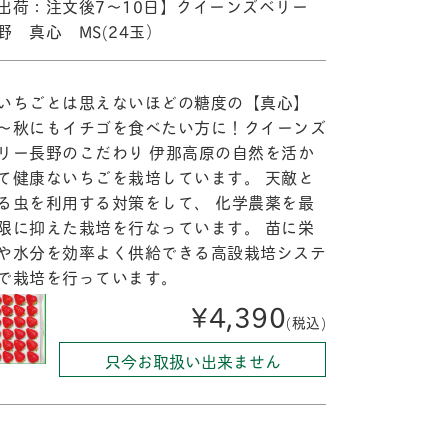
出荷：注文後7〜10日】クイーンズベリー
野 真心 MS(24玉）
いちごとは思えないほどの糖度の【真心】
〜秋にもイチゴを食べたい方に！クイーンズ
゙リー長野のこだわり 伊那高原の自然を活か
て健康ないちごを栽培しています。 天敵と
る虫を利用する対策をして、 化学農薬を最
限に抑えた栽培を行なっています。 苗に栄
や水分を効率よく供給できる高設栽培システ
で栽培を行っています。
¥4,390
(税込)
只今お取扱い出来ません