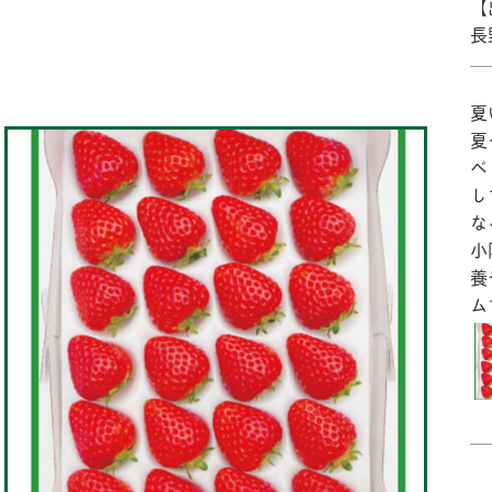
【
長
夏
夏
ヘ
し
な
小
養
ム