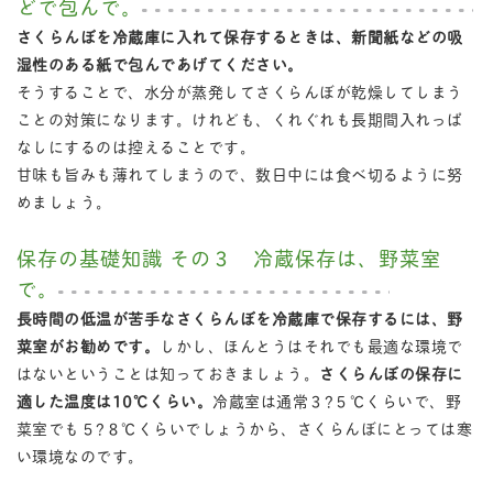
どで包んで。
さくらんぼを冷蔵庫に入れて保存するときは、新聞紙などの吸
湿性のある紙で包んであげてください。
そうすることで、水分が蒸発してさくらんぼが乾燥してしまう
ことの対策になります。けれども、くれぐれも長期間入れっぱ
なしにするのは控えることです。
甘味も旨みも薄れてしまうので、数日中には食べ切るように努
めましょう。
保存の基礎知識 その３ 冷蔵保存は、野菜室
で。
長時間の低温が苦手なさくらんぼを冷蔵庫で保存するには、野
菜室がお勧めです。
しかし、ほんとうはそれでも最適な環境で
はないということは知っておきましょう。
さくらんぼの保存に
適した温度は10℃くらい。
冷蔵室は通常３?５℃くらいで、野
菜室でも５?８℃くらいでしょうから、さくらんぼにとっては寒
い環境なのです。