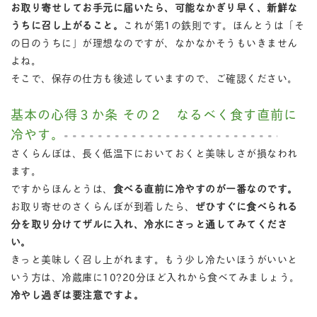
お取り寄せしてお手元に届いたら、可能なかぎり早く、新鮮な
うちに召し上がること。
これが第1の鉄則です。ほんとうは「そ
の日のうちに」が理想なのですが、なかなかそうもいきません
よね。
そこで、保存の仕方も後述していますので、ご確認ください。
基本の心得３か条 その２ なるべく食す直前に
冷やす。
さくらんぼは、長く低温下においておくと美味しさが損なわれ
ます。
ですからほんとうは、
食べる直前に冷やすのが一番なのです。
お取り寄せのさくらんぼが到着したら、
ぜひすぐに食べられる
分を取り分けてザルに入れ、冷水にさっと通してみてくださ
い。
きっと美味しく召し上がれます。もう少し冷たいほうがいいと
いう方は、冷蔵庫に10?20分ほど入れから食べてみましょう。
冷やし過ぎは要注意ですよ。