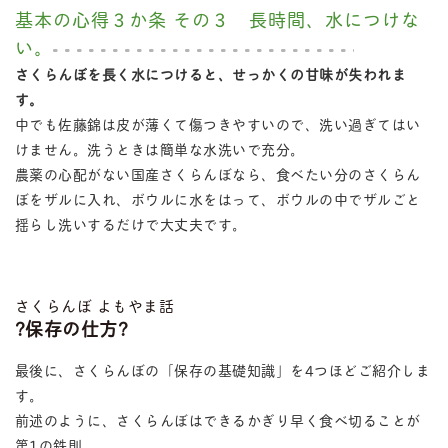
基本の心得３か条 その３ 長時間、水につけな
い。
さくらんぼを長く水につけると、せっかくの甘味が失われま
す。
中でも佐藤錦は皮が薄くて傷つきやすいので、洗い過ぎてはい
けません。洗うときは簡単な水洗いで充分。
農薬の心配がない国産さくらんぼなら、食べたい分のさくらん
ぼをザルに入れ、ボウルに水をはって、ボウルの中でザルごと
揺らし洗いするだけで大丈夫です。
さくらんぼ よもやま話
?保存の仕方?
最後に、さくらんぼの「保存の基礎知識」を4つほどご紹介しま
す。
前述のように、さくらんぼはできるかぎり早く食べ切ることが
第1の鉄則。