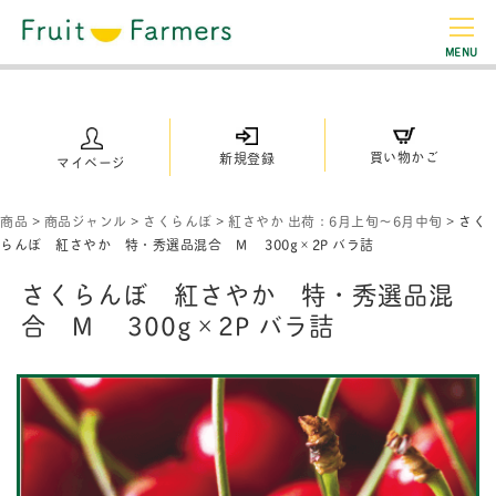
MENU
買い物かご
新規登録
マイページ
商品
>
商品ジャンル
>
さくらんぼ
>
紅さやか 出荷：6月上旬～6月中旬
>
さく
らんぼ 紅さやか 特・秀選品混合 M 300g×2P バラ詰
さくらんぼ 紅さやか 特・秀選品混
合 M 300g×2P バラ詰