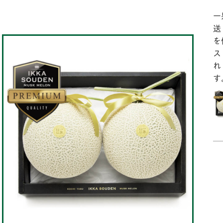
一
送
を
ス
れ
す