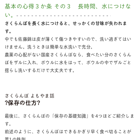
基本の心得３か条 その３ 長時間、水につけな
い。
さくらんぼを長く水につけると、せっかくの甘味が失われま
す。
中でも佐藤錦は皮が薄くて傷つきやすいので、洗い過ぎてはい
けません。洗うときは簡単な水洗いで充分。
農薬の心配がない国産さくらんぼなら、食べたい分のさくらん
ぼをザルに入れ、ボウルに水をはって、ボウルの中でザルごと
揺らし洗いするだけで大丈夫です。
さくらんぼ よもやま話
?保存の仕方?
最後に、さくらんぼの「保存の基礎知識」を4つほどご紹介しま
す。
前述のように、さくらんぼはできるかぎり早く食べ切ることが
第1の鉄則。