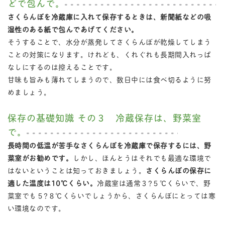
どで包んで。
さくらんぼを冷蔵庫に入れて保存するときは、新聞紙などの吸
湿性のある紙で包んであげてください。
そうすることで、水分が蒸発してさくらんぼが乾燥してしまう
ことの対策になります。けれども、くれぐれも長期間入れっぱ
なしにするのは控えることです。
甘味も旨みも薄れてしまうので、数日中には食べ切るように努
めましょう。
保存の基礎知識 その３ 冷蔵保存は、野菜室
で。
長時間の低温が苦手なさくらんぼを冷蔵庫で保存するには、野
菜室がお勧めです。
しかし、ほんとうはそれでも最適な環境で
はないということは知っておきましょう。
さくらんぼの保存に
適した温度は10℃くらい。
冷蔵室は通常３?５℃くらいで、野
菜室でも５?８℃くらいでしょうから、さくらんぼにとっては寒
い環境なのです。