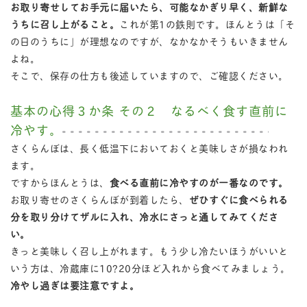
お取り寄せしてお手元に届いたら、可能なかぎり早く、新鮮な
うちに召し上がること。
これが第1の鉄則です。ほんとうは「そ
の日のうちに」が理想なのですが、なかなかそうもいきません
よね。
そこで、保存の仕方も後述していますので、ご確認ください。
基本の心得３か条 その２ なるべく食す直前に
冷やす。
さくらんぼは、長く低温下においておくと美味しさが損なわれ
ます。
ですからほんとうは、
食べる直前に冷やすのが一番なのです。
お取り寄せのさくらんぼが到着したら、
ぜひすぐに食べられる
分を取り分けてザルに入れ、冷水にさっと通してみてくださ
い。
きっと美味しく召し上がれます。もう少し冷たいほうがいいと
いう方は、冷蔵庫に10?20分ほど入れから食べてみましょう。
冷やし過ぎは要注意ですよ。