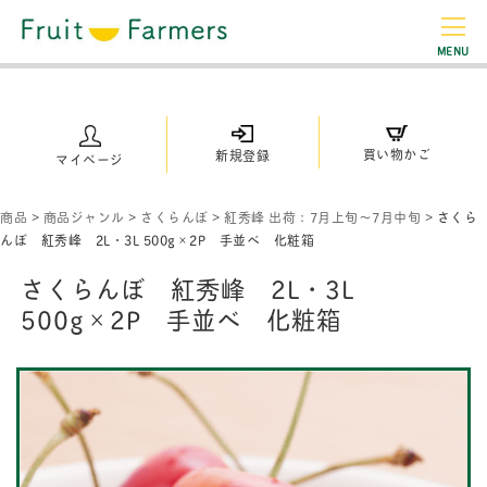
MENU
買い物かご
新規登録
マイページ
商品
>
商品ジャンル
>
さくらんぼ
>
紅秀峰 出荷：7月上旬～7月中旬
>
さくら
んぼ 紅秀峰 2L・3L 500g×2P 手並べ 化粧箱
さくらんぼ 紅秀峰 2L・3L
500g×2P 手並べ 化粧箱