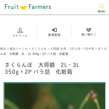
MENU
買い物かご
新規登録
マイページ
商品
>
商品ジャンル
>
さくらんぼ
>
大将錦 出荷：7月上旬～7月中旬
>
さくら
んぼ 大将錦 2L・3L 350g×2P バラ詰 化粧箱
さくらんぼ 大将錦 2L・3L
350g×2P バラ詰 化粧箱