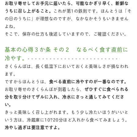
お取り寄せしてお手元に届いたら、可能なかぎり早く、新鮮な
うちに召し上がること。
これが第1の鉄則です。ほんとうは「そ
の日のうちに」が理想なのですが、なかなかそうもいきません
よね。
そこで、保存の仕方も後述していますので、ご確認ください。
基本の心得３か条 その２ なるべく食す直前に
冷やす。
さくらんぼは、長く低温下においておくと美味しさが損なわれ
ます。
ですからほんとうは、
食べる直前に冷やすのが一番なのです。
お取り寄せのさくらんぼが到着したら、
ぜひすぐに食べられる
分を取り分けてザルに入れ、冷水にさっと通してみてくださ
い。
きっと美味しく召し上がれます。もう少し冷たいほうがいいと
いう方は、冷蔵庫に10?20分ほど入れから食べてみましょう。
冷やし過ぎは要注意ですよ。