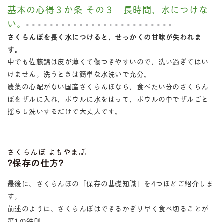
基本の心得３か条 その３ 長時間、水につけな
い。
さくらんぼを長く水につけると、せっかくの甘味が失われま
す。
中でも佐藤錦は皮が薄くて傷つきやすいので、洗い過ぎてはい
けません。洗うときは簡単な水洗いで充分。
農薬の心配がない国産さくらんぼなら、食べたい分のさくらん
ぼをザルに入れ、ボウルに水をはって、ボウルの中でザルごと
揺らし洗いするだけで大丈夫です。
さくらんぼ よもやま話
?保存の仕方?
最後に、さくらんぼの「保存の基礎知識」を4つほどご紹介しま
す。
前述のように、さくらんぼはできるかぎり早く食べ切ることが
第1の鉄則。