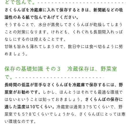
どで包んで。
さくらんぼを冷蔵庫に入れて保存するときは、新聞紙などの吸
湿性のある紙で包んであげてください。
そうすることで、水分が蒸発してさくらんぼが乾燥してしまう
ことの対策になります。けれども、くれぐれも長期間入れっぱ
なしにするのは控えることです。
甘味も旨みも薄れてしまうので、数日中には食べ切るように努
めましょう。
保存の基礎知識 その３ 冷蔵保存は、野菜室
で。
長時間の低温が苦手なさくらんぼを冷蔵庫で保存するには、野
菜室がお勧めです。
しかし、ほんとうはそれでも最適な環境で
はないということは知っておきましょう。
さくらんぼの保存に
適した温度は10℃くらい。
冷蔵室は通常３?５℃くらいで、野
菜室でも５?８℃くらいでしょうから、さくらんぼにとっては寒
い環境なのです。